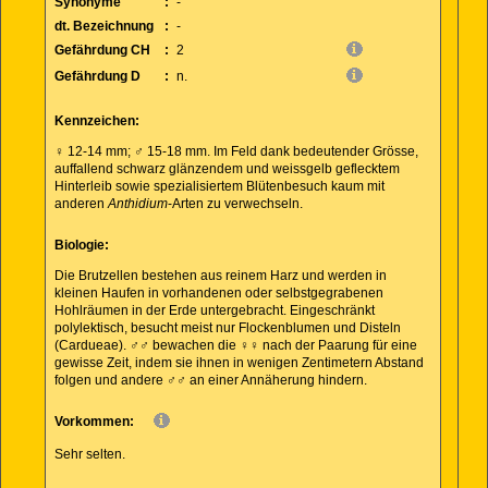
Synonyme
:
-
dt. Bezeichnung
:
-
Gefährdung CH
:
2
Gefährdung D
:
n.
Kennzeichen:
♀ 12-14 mm; ♂ 15-18 mm. Im Feld dank bedeutender Grösse,
auffallend schwarz glänzendem und weissgelb geflecktem
Hinterleib sowie spezialisiertem Blütenbesuch kaum mit
anderen
Anthidium
-Arten zu verwechseln.
Biologie:
Die Brutzellen bestehen aus reinem Harz und werden in
kleinen Haufen in vorhandenen oder selbstgegrabenen
Hohlräumen in der Erde untergebracht. Eingeschränkt
polylektisch, besucht meist nur Flockenblumen und Disteln
(Cardueae). ♂♂ bewachen die ♀♀ nach der Paarung für eine
gewisse Zeit, indem sie ihnen in wenigen Zentimetern Abstand
folgen und andere ♂♂ an einer Annäherung hindern.
Vorkommen:
Sehr selten.