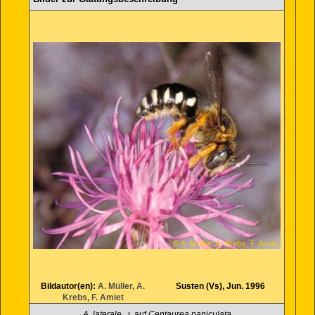
Bildautor(en):
A. Müller, A.
Susten (Vs), Jun. 1996
Krebs, F. Amiet
A. laterale
, ♀ auf
Centaurea paniculata