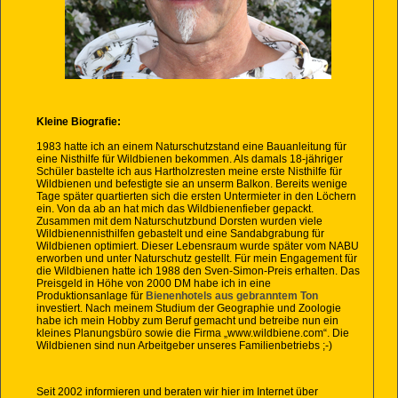
Kleine Biografie:
1983 hatte ich an einem Naturschutzstand eine Bauanleitung für
eine Nisthilfe für Wildbienen bekommen. Als damals 18-jähriger
Schüler bastelte ich aus Hartholzresten meine erste Nisthilfe für
Wildbienen und befestigte sie an unserm Balkon. Bereits wenige
Tage später quartierten sich die ersten Untermieter in den Löchern
ein. Von da ab an hat mich das Wildbienenfieber gepackt.
Zusammen mit dem Naturschutzbund Dorsten wurden viele
Wildbienennisthilfen gebastelt und eine Sandabgrabung für
Wildbienen optimiert. Dieser Lebensraum wurde später vom NABU
erworben und unter Naturschutz gestellt. Für mein Engagement für
die Wildbienen hatte ich 1988 den Sven-Simon-Preis erhalten. Das
Preisgeld in Höhe von 2000 DM habe ich in eine
Produktionsanlage für
Bienenhotels aus gebranntem Ton
investiert. Nach meinem Studium der Geographie und Zoologie
habe ich mein Hobby zum Beruf gemacht und betreibe nun ein
kleines Planungsbüro sowie die Firma „www.wildbiene.com“. Die
Wildbienen sind nun Arbeitgeber unseres Familienbetriebs ;-)
Seit 2002 informieren und beraten wir hier im Internet über