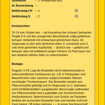
Synonyme
:
O. emarginata auct.
dt. Bezeichnung
:
-
Gefährdung CH
:
n.
Gefährdung D
:
2
Kennzeichen:
10-14 mm. Körper des ♀ mit Ausnahme der schwarz behaarten
Tergite 5-6 und der orangeroten Bauchbürste zottig gelbbraun
behaart. Hinterleib mit schwachem grünlichem Glanz. Im
Gegensatz zu den sehr ähnlichen Arten
O. cerinthidis
und
O.
rufa
ohne gehörnten Kopfschild. ♂ ähnlich wie ♀ gefärbt und
behaart, aber mit auffallend langen Fühlern; im Feld kaum von
den letzteren beiden Arten zu unterscheiden.
Biologie:
Flugzeit: V-VII. Legt die Brutzellen dicht nebeneinander in
unterschiedlichen Hohlräumen an, z.B. in Felsspalten und
Mauerlöchern oder zwischen aufgeschichteten Steinen
unverfugter Trockenmauern. Die Brutzellen werden aus
Pflanzenmörtel gefertigt und im Gegensatz zu
O. dalmatica
nicht mit Blütenblättern ausgekleidet. Bevorzugte Lieferanten
von Pflanzenmörtel sind Laubblätter von Sonnenröschen
(
Helianthemum
). Wahrscheinlich zum Schutz vor Parasiten
bleiben die äussersten Brutzellen leer und werden nicht mit
Eiern belegt. Oft nisten mehrere ♀♀ in enger Nachbarschaft.