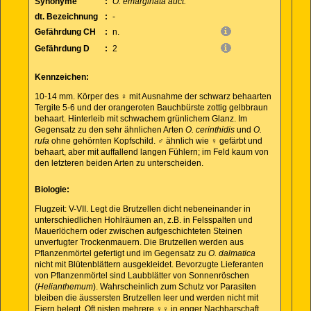
Synonyme
:
O. emarginata auct.
dt. Bezeichnung
:
-
Gefährdung CH
:
n.
Gefährdung D
:
2
Kennzeichen:
10-14 mm. Körper des ♀ mit Ausnahme der schwarz behaarten
Tergite 5-6 und der orangeroten Bauchbürste zottig gelbbraun
behaart. Hinterleib mit schwachem grünlichem Glanz. Im
Gegensatz zu den sehr ähnlichen Arten
O. cerinthidis
und
O.
rufa
ohne gehörnten Kopfschild. ♂ ähnlich wie ♀ gefärbt und
behaart, aber mit auffallend langen Fühlern; im Feld kaum von
den letzteren beiden Arten zu unterscheiden.
Biologie:
Flugzeit: V-VII. Legt die Brutzellen dicht nebeneinander in
unterschiedlichen Hohlräumen an, z.B. in Felsspalten und
Mauerlöchern oder zwischen aufgeschichteten Steinen
unverfugter Trockenmauern. Die Brutzellen werden aus
Pflanzenmörtel gefertigt und im Gegensatz zu
O. dalmatica
nicht mit Blütenblättern ausgekleidet. Bevorzugte Lieferanten
von Pflanzenmörtel sind Laubblätter von Sonnenröschen
(
Helianthemum
). Wahrscheinlich zum Schutz vor Parasiten
bleiben die äussersten Brutzellen leer und werden nicht mit
Eiern belegt. Oft nisten mehrere ♀♀ in enger Nachbarschaft.