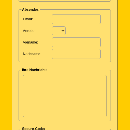
Absender:
Leer lassen:
Email:
Anrede:
Vorname:
Nachname:
Ihre Nachricht:
Secure-Code: