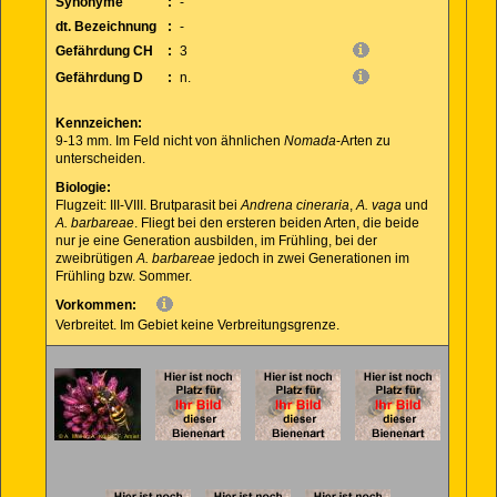
Synonyme
:
-
dt. Bezeichnung
:
-
Gefährdung CH
:
3
Gefährdung D
:
n.
Kennzeichen:
9-13 mm. Im Feld nicht von ähnlichen
Nomada
-Arten zu
unterscheiden.
Biologie:
Flugzeit: III-VIII. Brutparasit bei
Andrena cineraria
,
A. vaga
und
A. barbareae
. Fliegt bei den ersteren beiden Arten, die beide
nur je eine Generation ausbilden, im Frühling, bei der
zweibrütigen
A. barbareae
jedoch in zwei Generationen im
Frühling bzw. Sommer.
Vorkommen:
Verbreitet. Im Gebiet keine Verbreitungsgrenze.