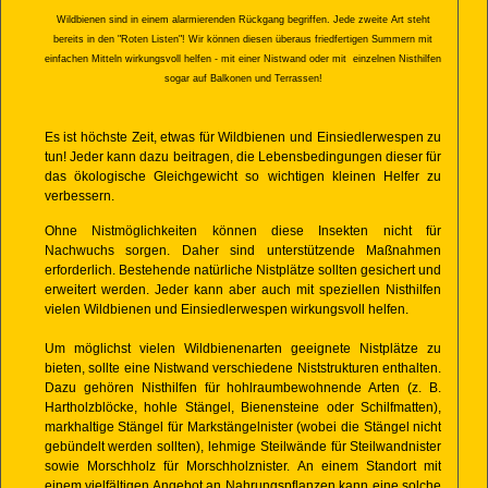
Wildbienen sind in einem alarmierenden Rückgang begriffen. Jede zweite Art steht
bereits
in den "Roten Listen"! Wir können diesen überaus friedfertigen Summern mit
einfachen
Mitteln wirkungsvoll helfen - mit einer Nistwand oder mit einzelnen Nisthilfen
sogar auf Balkonen und Terrassen!
Es ist höchste Zeit, etwas für Wildbienen und Einsiedlerwespen zu
tun! Jeder kann dazu beitragen, die Lebensbedingungen dieser für
das ökologische Gleichgewicht so wichtigen kleinen Helfer zu
verbessern.
Ohne Nistmöglichkeiten können diese Insekten nicht für
Nachwuchs sorgen. Daher sind unterstützende Maßnahmen
erforderlich. Bestehende natürliche Nistplätze sollten gesichert und
erweitert werden. Jeder kann aber auch mit speziellen Nisthilfen
vielen Wildbienen und Einsiedlerwespen wirkungsvoll helfen.
Um möglichst vielen Wildbienenarten geeignete Nistplätze zu
bieten, sollte eine Nistwand verschiedene Niststrukturen enthalten.
Dazu gehören Nisthilfen für hohlraumbewohnende Arten (z. B.
Hartholzblöcke, hohle Stängel, Bienensteine oder Schilfmatten),
markhaltige Stängel für Markstängelnister (wobei die Stängel nicht
gebündelt werden sollten), lehmige Steilwände für Steilwandnister
sowie Morschholz für Morschholznister. An einem Standort mit
einem vielfältigen Angebot an Nahrungspflanzen kann eine solche